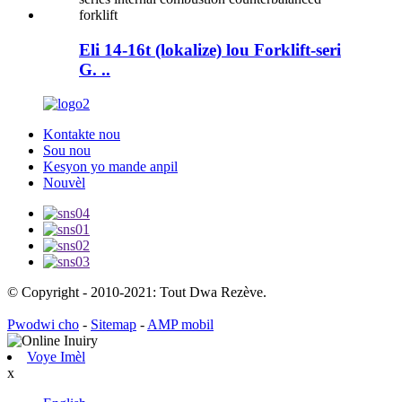
Eli 14-16t (lokalize) lou Forklift-seri
G. ..
Kontakte nou
Sou nou
Kesyon yo mande anpil
Nouvèl
© Copyright - 2010-2021: Tout Dwa Rezève.
Pwodwi cho
-
Sitemap
-
AMP mobil
Voye Imèl
x