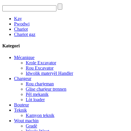
Kay
Pwodwi
Chariot
Chariot gaz
Kategori
Mécanique
Krole Excavator
Rou Excavator
Idwolik materyèl Handler
Chargeur
Rou charjeman
Glise charjeur trennen
Pèl mekanik
Lòt loader
Bouteur
Teknik
Kamyon teknik
Wout machin
Gradè