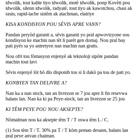
idwolik, tout kalite tiyo idwolik, motè idwolik, ponp Kovèti pou
idwolik, silenn idwolik, radyatè, tout tiyo ak kawotchou, chasi ak
rasin, rapid-tache sistèm ak atachman, elatriye
KISA KONDISYON POU SÈVIS APRE VANN?
Pandan peryòd garanti a, sèvis garanti yo pral apwovizyone sou
kondisyon ke machin nan tèt li parèt gen domaj. Nou pral bay
pati pyès sa yo antretyen nan machin nan gratis.
Nou ofri tou fòmasyon enjenyè ak teknoloji sipòte pandan
machin tout lavi
Sèvis enjenyè lòt bò dlo disponib tou si li dakò pa tou de pati yo.
KONBYEN TAN DELIVRE A?
Nan ka a nan stock, tan an livrezon se 7 jou apre li fin resevwa
balans lan. Nan ka ki pa Peye-stock, tan an livrezon se 25 jou
KI TÈM PEYE POU NOU AKSEPTE?
Nòmalman nou ka aksepte tèm T / T oswa tèm L / C.
(1) Sou tèm T / T. 30% pa T / T kòm peman desann, balans lan
pral peye anvan chajman.