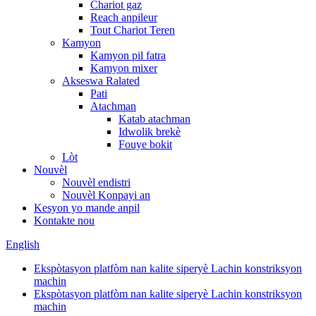
Chariot gaz
Reach anpileur
Tout Chariot Teren
Kamyon
Kamyon pil fatra
Kamyon mixer
Akseswa Ralated
Pati
Atachman
Katab atachman
Idwolik brekè
Fouye bokit
Lòt
Nouvèl
Nouvèl endistri
Nouvèl Konpayi an
Kesyon yo mande anpil
Kontakte nou
English
Ekspòtasyon platfòm nan kalite siperyè Lachin konstriksyon
machin
Ekspòtasyon platfòm nan kalite siperyè Lachin konstriksyon
machin