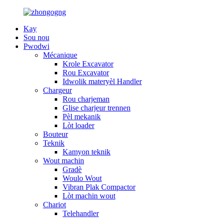
Kay
Sou nou
Pwodwi
Mécanique
Krole Excavator
Rou Excavator
Idwolik materyèl Handler
Chargeur
Rou charjeman
Glise charjeur trennen
Pèl mekanik
Lòt loader
Bouteur
Teknik
Kamyon teknik
Wout machin
Gradè
Woulo Wout
Vibran Plak Compactor
Lòt machin wout
Chariot
Telehandler