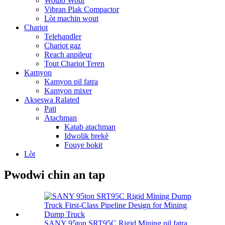
Woulo Wout
Vibran Plak Compactor
Lòt machin wout
Chariot
Telehandler
Chariot gaz
Reach anpileur
Tout Chariot Teren
Kamyon
Kamyon pil fatra
Kamyon mixer
Akseswa Ralated
Pati
Atachman
Katab atachman
Idwolik brekè
Fouye bokit
Lòt
Pwodwi chin an tap
SANY 95ton SRT95C Rigid Mining pil fatra