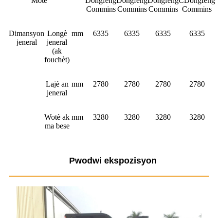
Motè
Dongfeng
Dongfeng
Dongfeng
CDongfeng
Commins
Commins
Commins
Commins
Dimansyon
Longè
mm
6335
6335
6335
6335
jeneral
jeneral
(ak
fouchèt)
Lajè an
mm
2780
2780
2780
2780
jeneral
Wotè ak
mm
3280
3280
3280
3280
ma bese
Pwodwi ekspozisyon