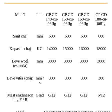
Modèl
Inite
CP CD
CP CD
CP CD
CP CD
140-cu-
150-cu-
160-cu-
180-cu-
06IIg
06IIg
06IIg
06IIg
Sant chaj
mm
600
600
600
600
Kapasite chaj
KG
14000
15000
16000
18000
Leve wotè
mm
3000
3000
3000
3000
(estanda)
Leve vitès (chaj)
mm /
300
300
300
300
s
Mast enklinezon
Grad
6/12
6/12
6/12
6/12
ang F / R