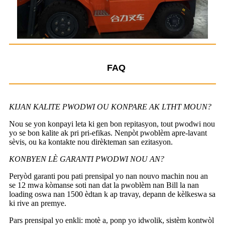
FAQ
KIJAN KALITE PWODWI OU KONPARE AK LTHT MOUN?
Nou se yon konpayi leta ki gen bon repitasyon, tout pwodwi nou
yo se bon kalite ak pri pri-efikas. Nenpòt pwoblèm apre-lavant
sèvis, ou ka kontakte nou dirèkteman san ezitasyon.
KONBYEN LÈ GARANTI PWODWI NOU AN?
Peryòd garanti pou pati prensipal yo nan nouvo machin nou an
se 12 mwa kòmanse soti nan dat la pwoblèm nan Bill la nan
loading oswa nan 1500 èdtan k ap travay, depann de kèlkeswa sa
ki rive an premye.
Pars prensipal yo enkli: motè a, ponp yo idwolik, sistèm kontwòl