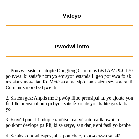
Videyo
Pwodwi intro
1. Pouvwa sistèm: adopte Dongfeng Cummins 6BTAA5 9-C170
pouvwa, ki satisfè nòm yo emisyon estanda I, gen pouvwa fò ak
rezistans move tan fò. Motè sa a jwi sipò nan sistèm sèvis garanti
Cummins mondyal jwenti
2. Sistèm gaz: Anplis motè pwòp filtre prensipal la, yo ajoute yon
lòt filtè prensipal pou pi byen satisfè kondisyon kalite gaz ki ba
yo
3. Kovèti pou: Li adopte ranfòse manyèl-otomatik bwat la
poukont devlope pa Eli, ki se serye, san danje epi fasil yo kenbe
4. Se aks kondwi espesyal la pou charyo lou-devwa satisfè