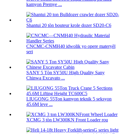
kamyon Premye ...
Shantui 20 tòn bouteur krole dozer SD20-C6
CNCMC-CNMH40 idwolik yo opere materyèl
seri
SANY 5 Tòn SY50U High Quality Sany
Chinwa Excavato ...
LIUGONG 55Ton kamyon teknik 5 seksyon
45.6M leve ...
XCMG 3 tòn LW300KN Front Loader rou