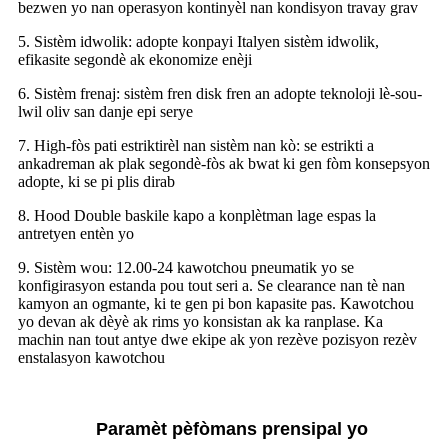
bezwen yo nan operasyon kontinyèl nan kondisyon travay grav
5. Sistèm idwolik: adopte konpayi Italyen sistèm idwolik,
efikasite segondè ak ekonomize enèji
6. Sistèm frenaj: sistèm fren disk fren an adopte teknoloji lè-sou-
lwil oliv san danje epi serye
7. High-fòs pati estriktirèl nan sistèm nan kò: se estrikti a
ankadreman ak plak segondè-fòs ak bwat ki gen fòm konsepsyon
adopte, ki se pi plis dirab
8. Hood Double baskile kapo a konplètman lage espas la
antretyen entèn yo
9. Sistèm wou: 12.00-24 kawotchou pneumatik yo se
konfigirasyon estanda pou tout seri a. Se clearance nan tè nan
kamyon an ogmante, ki te gen pi bon kapasite pas. Kawotchou
yo devan ak dèyè ak rims yo konsistan ak ka ranplase. Ka
machin nan tout antye dwe ekipe ak yon rezève pozisyon rezèv
enstalasyon kawotchou
Paramèt pèfòmans prensipal yo