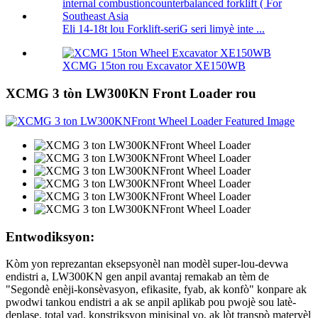
Eli 14-18t lou Forklift-seriG seri limyè inte ...
XCMG 15ton rou Excavator XE150WB
XCMG 3 tòn LW300KN Front Loader rou
Entwodiksyon:
Kòm yon reprezantan eksepsyonèl nan modèl super-lou-devwa
endistri a, LW300KN gen anpil avantaj remakab an tèm de
"Segondè enèji-konsèvasyon, efikasite, fyab, ak konfò" konpare ak
pwodwi tankou endistri a ak se anpil aplikab pou pwojè sou latè-
deplase, total yad, konstriksyon minisipal yo, ak lòt transpò materyèl