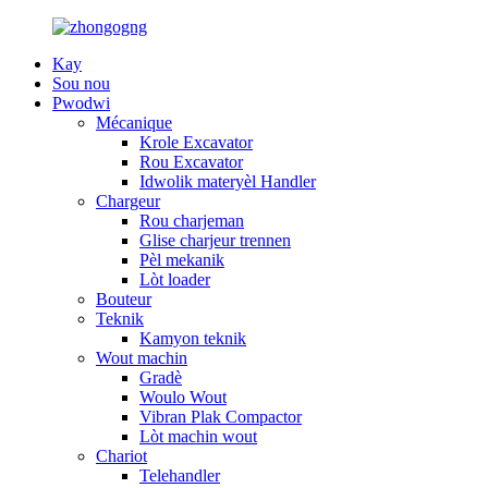
Kay
Sou nou
Pwodwi
Mécanique
Krole Excavator
Rou Excavator
Idwolik materyèl Handler
Chargeur
Rou charjeman
Glise charjeur trennen
Pèl mekanik
Lòt loader
Bouteur
Teknik
Kamyon teknik
Wout machin
Gradè
Woulo Wout
Vibran Plak Compactor
Lòt machin wout
Chariot
Telehandler