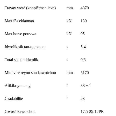
Travay wotè (konplètman leve)
mm
4870
Max fòs eklatman
kN
130
Max.horse pouvwa
kN
95
Idwolik sik tan-ogmante
s
5.4
Total sik tan idwolik
s
9.3
Min. vire reyon sou kawotchou
mm
5170
Atikilasyon ang
°
38 ± 1
Gradabilite
°
28
Gwosè kawotchou
17.5-25-12PR