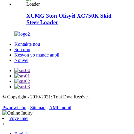
XCMG 3ton Ofisyèl XC750K Skid
Steer Loader
Kontakte nou
Sou nou
Kesyon yo mande anpil
Nouvèl
© Copyright - 2010-2021: Tout Dwa Rezève.
Pwodwi cho
-
Sitemap
-
AMP mobil
Voye Imèl
x
English