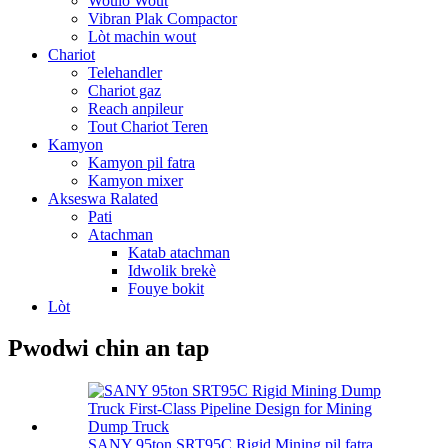
Woulo Wout
Vibran Plak Compactor
Lòt machin wout
Chariot
Telehandler
Chariot gaz
Reach anpileur
Tout Chariot Teren
Kamyon
Kamyon pil fatra
Kamyon mixer
Akseswa Ralated
Pati
Atachman
Katab atachman
Idwolik brekè
Fouye bokit
Lòt
Pwodwi chin an tap
SANY 95ton SRT95C Rigid Mining pil fatra