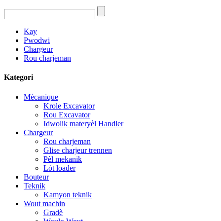
Kay
Pwodwi
Chargeur
Rou charjeman
Kategori
Mécanique
Krole Excavator
Rou Excavator
Idwolik materyèl Handler
Chargeur
Rou charjeman
Glise charjeur trennen
Pèl mekanik
Lòt loader
Bouteur
Teknik
Kamyon teknik
Wout machin
Gradè