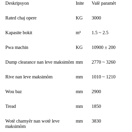
Deskripsyon
Inite
Valè paramèt
Rated chaj opere
KG
3000
Kapasite bokit
m³
1.5 ~ 2.5
Pwa machin
KG
10900 ± 200
Dump clearance nan leve maksimòm
mm
2770 ~ 3260
Rive nan leve maksimòm
mm
1010 ~ 1210
Wou baz
mm
2900
Tread
mm
1850
Wotè charnyèr nan wotè leve
mm
3830
maksimòm