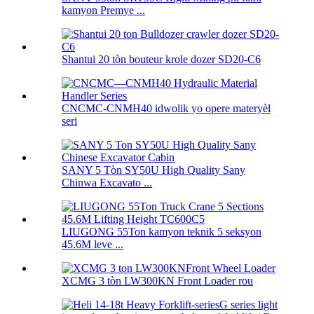
kamyon Premye ...
Shantui 20 tòn bouteur krole dozer SD20-C6
CNCMC-CNMH40 idwolik yo opere materyèl
seri
SANY 5 Tòn SY50U High Quality Sany
Chinwa Excavato ...
LIUGONG 55Ton kamyon teknik 5 seksyon
45.6M leve ...
XCMG 3 tòn LW300KN Front Loader rou