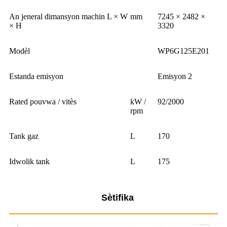
An jeneral dimansyon machin L × W
mm
7245 × 2482 ×
× H
3320
Modèl
WP6G125E201
Estanda emisyon
Emisyon 2
Rated pouvwa / vitès
kW /
92/2000
rpm
Tank gaz
L
170
Idwolik tank
L
175
Sètifika