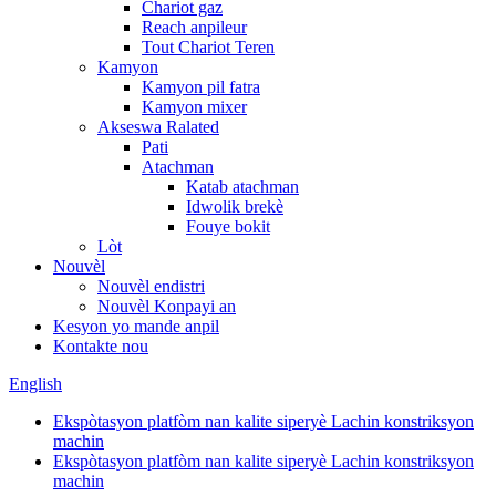
Chariot gaz
Reach anpileur
Tout Chariot Teren
Kamyon
Kamyon pil fatra
Kamyon mixer
Akseswa Ralated
Pati
Atachman
Katab atachman
Idwolik brekè
Fouye bokit
Lòt
Nouvèl
Nouvèl endistri
Nouvèl Konpayi an
Kesyon yo mande anpil
Kontakte nou
English
Ekspòtasyon platfòm nan kalite siperyè Lachin konstriksyon
machin
Ekspòtasyon platfòm nan kalite siperyè Lachin konstriksyon
machin