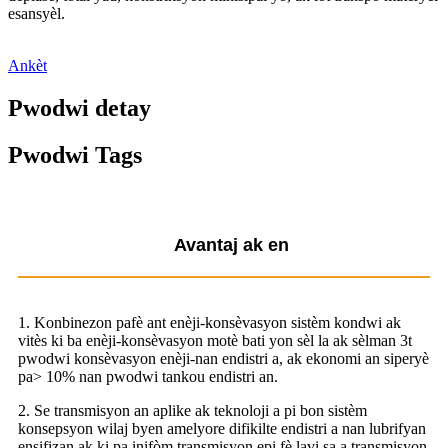
esansyèl.
Ankèt
Pwodwi detay
Pwodwi Tags
Avantaj ak en
1. Konbinezon pafè ant enèji-konsèvasyon sistèm kondwi ak
vitès ki ba enèji-konsèvasyon motè bati yon sèl la ak sèlman 3t
pwodwi konsèvasyon enèji-nan endistri a, ak ekonomi an siperyè
pa> 10% nan pwodwi tankou endistri an.
2. Se transmisyon an aplike ak teknoloji a pi bon sistèm
konsepsyon wilaj byen amelyore difikilte endistri a nan lubrifyan
ensifizan ak ki pa inifòm transmisyon epi fè lavi sa a transmisyon