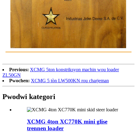
Previous:
XCMG 5ton konstriksyon machin wou loader
ZL50GN
Pwochen:
XCMG 5 tòn LW500KN rou charjeman
Pwodwi kategori
XCMG 4ton XC770K mini glise
trennen loader