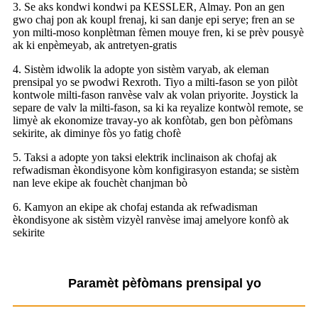
3. Se aks kondwi kondwi pa KESSLER, Almay. Pon an gen
gwo chaj pon ak koupl frenaj, ki san danje epi serye; fren an se
yon milti-moso konplètman fèmen mouye fren, ki se prèv pousyè
ak ki enpèmeyab, ak antretyen-gratis
4. Sistèm idwolik la adopte yon sistèm varyab, ak eleman
prensipal yo se pwodwi Rexroth. Tiyo a milti-fason se yon pilòt
kontwole milti-fason ranvèse valv ak volan priyorite. Joystick la
separe de valv la milti-fason, sa ki ka reyalize kontwòl remote, se
limyè ak ekonomize travay-yo ak konfòtab, gen bon pèfòmans
sekirite, ak diminye fòs yo fatig chofè
5. Taksi a adopte yon taksi elektrik inclinaison ak chofaj ak
refwadisman èkondisyone kòm konfigirasyon estanda; se sistèm
nan leve ekipe ak fouchèt chanjman bò
6. Kamyon an ekipe ak chofaj estanda ak refwadisman
èkondisyone ak sistèm vizyèl ranvèse imaj amelyore konfò ak
sekirite
Paramèt pèfòmans prensipal yo