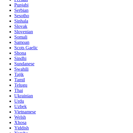
Punjabi
Serbian
Sesotho
Sinhala
Slovak
Slovenian
Somali
Samoan
Scots Gaelic
Shona
Sindhi
Sundanese
Swahili
Tajik
Tamil
Telugu
Thai
Ukrainian
Urdu
Uzbek
Vietnamese
Welsh
Xhosa
Yiddish