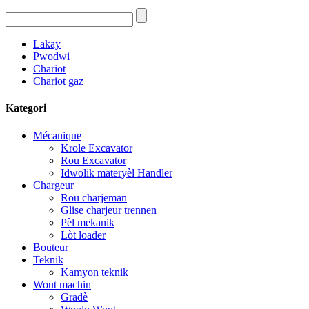
Lakay
Pwodwi
Chariot
Chariot gaz
Kategori
Mécanique
Krole Excavator
Rou Excavator
Idwolik materyèl Handler
Chargeur
Rou charjeman
Glise charjeur trennen
Pèl mekanik
Lòt loader
Bouteur
Teknik
Kamyon teknik
Wout machin
Gradè