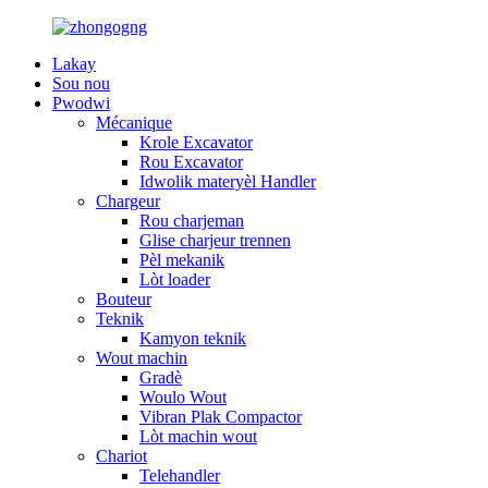
Lakay
Sou nou
Pwodwi
Mécanique
Krole Excavator
Rou Excavator
Idwolik materyèl Handler
Chargeur
Rou charjeman
Glise charjeur trennen
Pèl mekanik
Lòt loader
Bouteur
Teknik
Kamyon teknik
Wout machin
Gradè
Woulo Wout
Vibran Plak Compactor
Lòt machin wout
Chariot
Telehandler