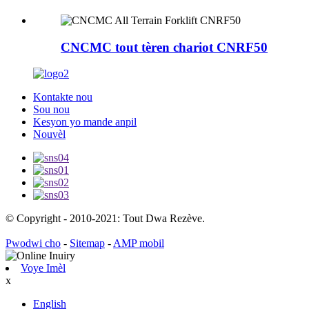
CNCMC tout tèren chariot CNRF50
Kontakte nou
Sou nou
Kesyon yo mande anpil
Nouvèl
© Copyright - 2010-2021: Tout Dwa Rezève.
Pwodwi cho
-
Sitemap
-
AMP mobil
Voye Imèl
x
English