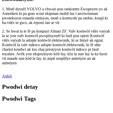
1. Motè dyezèl VOLVO a chwazi pou rankontre Ewopeyen yo ak
Ameriken ki pa gran wout ekipman mobil faz l anviwònman
pwoteksyon estanda emisyon, motè a kontwole pa otobis, koupl ki
ba-vitès se gwo, ak repons lan se vit
2. Se bwat la te fè pa konpayi Alman ZF. Valv kontwòl vitès varyab
la se yon valv kontwòl pwopòsyonèl ki fasil pou opere Kontwòl
vitès varyab la adopte kontwòl elektwonik, ki se limyè ak egzat.
Kontwòl la valv mikwo adopte kontwòl elektwonik, ki fè sthe
chariot kondwi ak lou chaj presizyon kontwòl mikwo pi fasil
reyalize. Avèk yon ekspozisyon kòd fay, kòz la nan fay la ka byen
vit mande nan kòd la fay, ki anpil senplifye antretyen an ak
antretyen
Ankèt
Pwodwi detay
Pwodwi Tags