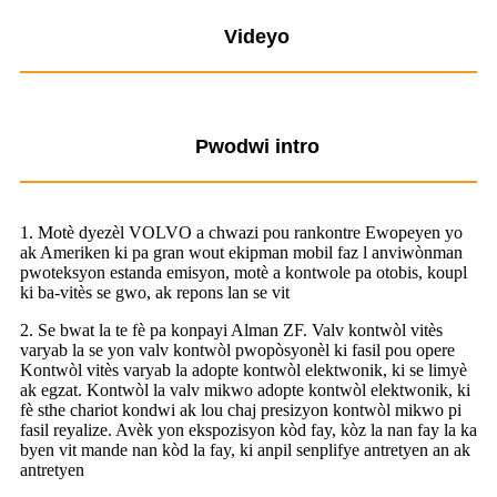
Videyo
Pwodwi intro
1. Motè dyezèl VOLVO a chwazi pou rankontre Ewopeyen yo
ak Ameriken ki pa gran wout ekipman mobil faz l anviwònman
pwoteksyon estanda emisyon, motè a kontwole pa otobis, koupl
ki ba-vitès se gwo, ak repons lan se vit
2. Se bwat la te fè pa konpayi Alman ZF. Valv kontwòl vitès
varyab la se yon valv kontwòl pwopòsyonèl ki fasil pou opere
Kontwòl vitès varyab la adopte kontwòl elektwonik, ki se limyè
ak egzat. Kontwòl la valv mikwo adopte kontwòl elektwonik, ki
fè sthe chariot kondwi ak lou chaj presizyon kontwòl mikwo pi
fasil reyalize. Avèk yon ekspozisyon kòd fay, kòz la nan fay la ka
byen vit mande nan kòd la fay, ki anpil senplifye antretyen an ak
antretyen