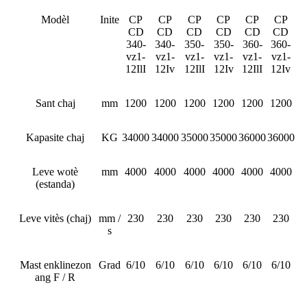
Modèl
Inite
CP
CP
CP
CP
CP
CP
CD
CD
CD
CD
CD
CD
340-
340-
350-
350-
360-
360-
vz1-
vz1-
vz1-
vz1-
vz1-
vz1-
12IlI
12Iv
12IlI
12Iv
12IlI
12Iv
Sant chaj
mm
1200
1200
1200
1200
1200
1200
Kapasite chaj
KG
34000
34000
35000
35000
36000
36000
Leve wotè
mm
4000
4000
4000
4000
4000
4000
(estanda)
Leve vitès (chaj)
mm /
230
230
230
230
230
230
s
Mast enklinezon
Grad
6/10
6/10
6/10
6/10
6/10
6/10
ang F / R