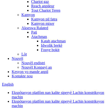
Chariot gaz
Reach anpileur
Tout Chariot Teren
Kamyon
Kamyon pil fatra
Kamyon mixer
Akseswa Ralated
Pati
Atachman
Katab atachman
Idwolik brekè
Fouye bokit
Lòt
Nouvèl
Nouvèl endistri
Nouvèl Konpayi an
Kesyon yo mande anpil
Kontakte nou
English
Ekspòtasyon platfòm nan kalite siperyè Lachin konstriksyon
machin
Ekspòtasyon platfòm nan kalite siperyè Lachin konstriksyon
machin