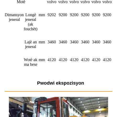
Motè
volvo
volvo
volvo
volvo
volvo
volvo
Dimansyon
Longè
mm
9202
9200
9200
9200
9200
9200
jeneral
jeneral
(ak
fouchèt)
Lajè an
mm
3460
3460
3460
3460
3460
3460
jeneral
Wotè ak
mm
4120
4120
4120
4120
4120
4120
ma bese
Pwodwi ekspozisyon