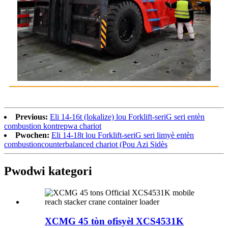
Previous:
Eli 14-16t (lokalize) lou Forklift-seriG seri entèn
combustion kontrepwa chariot
Pwochen:
Eli 14-18t lou Forklift-seriG seri limyè entèn
combustioncounterbalanced chariot (Pou Azi Sidès
Pwodwi kategori
XCMG 45 tòn ofisyèl XCS4531K