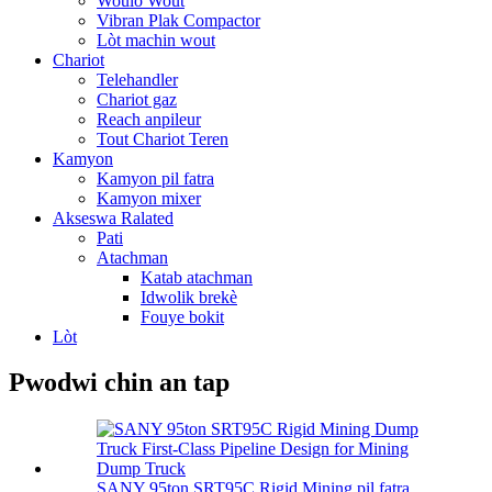
Woulo Wout
Vibran Plak Compactor
Lòt machin wout
Chariot
Telehandler
Chariot gaz
Reach anpileur
Tout Chariot Teren
Kamyon
Kamyon pil fatra
Kamyon mixer
Akseswa Ralated
Pati
Atachman
Katab atachman
Idwolik brekè
Fouye bokit
Lòt
Pwodwi chin an tap
SANY 95ton SRT95C Rigid Mining pil fatra