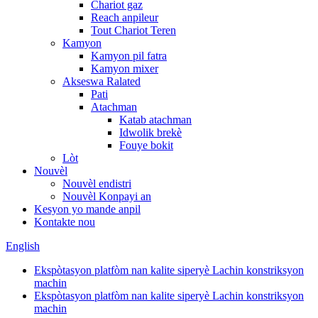
Chariot gaz
Reach anpileur
Tout Chariot Teren
Kamyon
Kamyon pil fatra
Kamyon mixer
Akseswa Ralated
Pati
Atachman
Katab atachman
Idwolik brekè
Fouye bokit
Lòt
Nouvèl
Nouvèl endistri
Nouvèl Konpayi an
Kesyon yo mande anpil
Kontakte nou
English
Ekspòtasyon platfòm nan kalite siperyè Lachin konstriksyon
machin
Ekspòtasyon platfòm nan kalite siperyè Lachin konstriksyon
machin