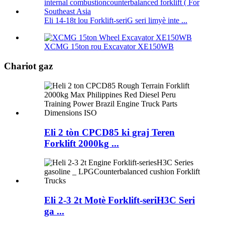
Eli 14-18t lou Forklift-seriG seri limyè inte ...
XCMG 15ton rou Excavator XE150WB
Chariot gaz
Eli 2 tòn CPCD85 ki graj Teren
Forklift 2000kg ...
Eli 2-3 2t Motè Forklift-seriH3C Seri
ga ...