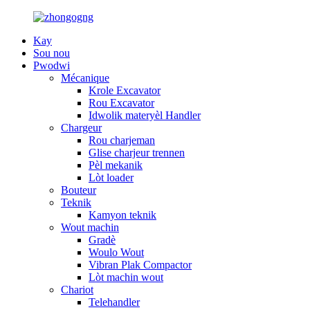
Kay
Sou nou
Pwodwi
Mécanique
Krole Excavator
Rou Excavator
Idwolik materyèl Handler
Chargeur
Rou charjeman
Glise charjeur trennen
Pèl mekanik
Lòt loader
Bouteur
Teknik
Kamyon teknik
Wout machin
Gradè
Woulo Wout
Vibran Plak Compactor
Lòt machin wout
Chariot
Telehandler