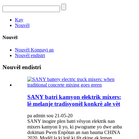
Kay
Nouvèl
Nouvèl
Nouvèl Konpayi an
Nouvèl endistri
Nouvèl endistri
SANY batri kamyon elektrik mixers:
lè melanje tradisyonèl konkrè ale vèt
pa admin sou 21-05-20
SANY inogire plen batri vèsyon elektrik nan
mixers kamyon li yo, ki pwograme yo dwe anba
dokiman Pwen Enpòtan an nan bauma CHINA
2020. Modèl la ki lejè ki fèt ekipe ak leman