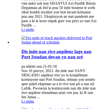
vini ankò soti nan SHANTUI Azi Pasifik Biznis
Depatman ak lòd la pou 50 inite bouteur te avèk
siksè konkli reyalize yon bon lavant kòmanse
pou ane 2021. Eksplozyon an nan pandemi ane
pase a ki te koze enpak grav sou peyi yo nan Azi
Pasifik ...
Li piplis
Dis inite nan rive anpileur lage nan
Port Soudan devan yo nan orè
pa admin sou 21-01-16
Sou 16 janvye, 2021, dis inite nan SANY
SRSC45H1 anpileur rive yo te konplètman
komisyone nan Port Soudan, sèlman yon semèn
apre pakèt ekipman sa a te rive nan pò a nan nò
Lafrik. Pwosesis la komisyonin nan dis inite nan
rive anpileur nòmalman pran ven jou, ki fè nan
fen Janua ...
Li piplis