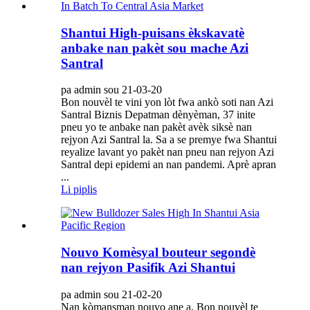
Shantui High-puisans èkskavatè
anbake nan pakèt sou mache Azi
Santral
pa admin sou 21-03-20
Bon nouvèl te vini yon lòt fwa ankò soti nan Azi
Santral Biznis Depatman dènyèman, 37 inite
pneu yo te anbake nan pakèt avèk siksè nan
rejyon Azi Santral la. Sa a se premye fwa Shantui
reyalize lavant yo pakèt nan pneu nan rejyon Azi
Santral depi epidemi an nan pandemi. Aprè apran
...
Li piplis
Nouvo Komèsyal bouteur segondè
nan rejyon Pasifik Azi Shantui
pa admin sou 21-02-20
Nan kòmansman nouvo ane a, Bon nouvèl te