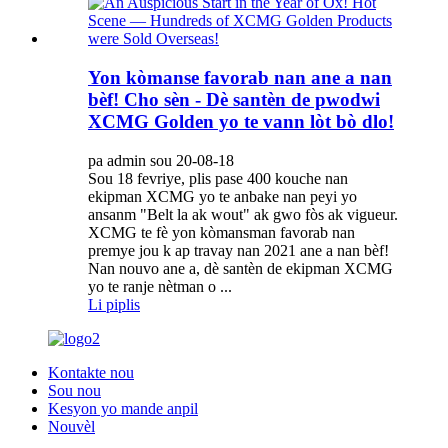
Yon kòmanse favorab nan ane a nan
bèf! Cho sèn - Dè santèn de pwodwi
XCMG Golden yo te vann lòt bò dlo!
pa admin sou 20-08-18
Sou 18 fevriye, plis pase 400 kouche nan
ekipman XCMG yo te anbake nan peyi yo
ansanm "Belt la ak wout" ak gwo fòs ak vigueur.
XCMG te fè yon kòmansman favorab nan
premye jou k ap travay nan 2021 ane a nan bèf!
Nan nouvo ane a, dè santèn de ekipman XCMG
yo te ranje nètman o ...
Li piplis
Kontakte nou
Sou nou
Kesyon yo mande anpil
Nouvèl