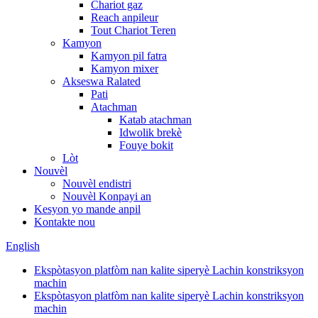
Chariot gaz
Reach anpileur
Tout Chariot Teren
Kamyon
Kamyon pil fatra
Kamyon mixer
Akseswa Ralated
Pati
Atachman
Katab atachman
Idwolik brekè
Fouye bokit
Lòt
Nouvèl
Nouvèl endistri
Nouvèl Konpayi an
Kesyon yo mande anpil
Kontakte nou
English
Ekspòtasyon platfòm nan kalite siperyè Lachin konstriksyon
machin
Ekspòtasyon platfòm nan kalite siperyè Lachin konstriksyon
machin