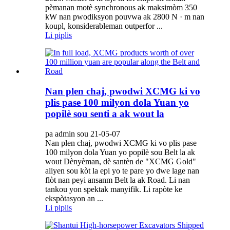
pèmanan motè synchronous ak maksimòm 350
kW nan pwodiksyon pouvwa ak 2800 N · m nan
koupl, konsiderableman outperfor ...
Li piplis
Nan plen chaj, pwodwi XCMG ki vo
plis pase 100 milyon dola Yuan yo
popilè sou senti a ak wout la
pa admin sou 21-05-07
Nan plen chaj, pwodwi XCMG ki vo plis pase
100 milyon dola Yuan yo popilè sou Belt la ak
wout Dènyèman, dè santèn de "XCMG Gold"
aliyen sou kòt la epi yo te pare yo dwe lage nan
flòt nan peyi ansanm Belt la ak Road. Li nan
tankou yon spektak manyifik. Li rapòte ke
ekspòtasyon an ...
Li piplis