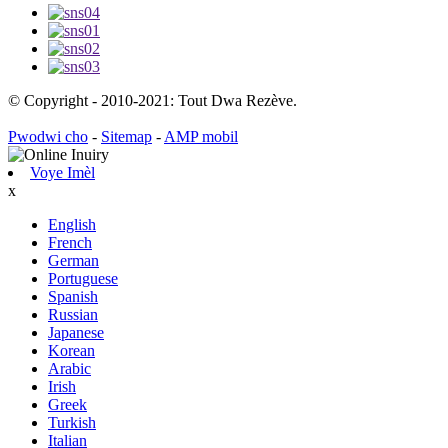
© Copyright - 2010-2021: Tout Dwa Rezève.
Pwodwi cho
-
Sitemap
-
AMP mobil
Voye Imèl
x
English
French
German
Portuguese
Spanish
Russian
Japanese
Korean
Arabic
Irish
Greek
Turkish
Italian