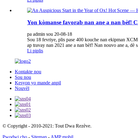
Yon kòmanse favorab nan ane a nan bèf! C
pa admin sou 20-08-18
Sou 18 fevriye, plis pase 400 kouche nan ekipman XCM
ap travay nan 2021 ane a nan bèf! Nan nouvo ane a, dè 
Li piplis
Kontakte nou
Sou nou
Kesyon yo mande anpil
Nouvèl
© Copyright - 2010-2021: Tout Dwa Rezève.
Pwodwi cho
-
Sitemap
-
AMP mobil