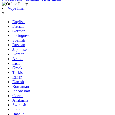
Voye Imèl
x
English
French
German
Portuguese
Spanish
Russian
Japanese
Korean
Arabic
Irish
Greek
Turkish
Italian
Danish
Romanian
Indonesian
Czech
Afrikaans
Swedish
Polish
Basque