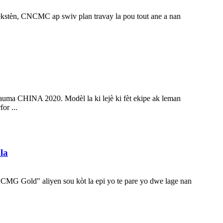
ekstèn, CNCMC ap swiv plan travay la pou tout ane a nan
uma CHINA 2020. Modèl la ki lejè ki fèt ekipe ak leman
r ...
la
CMG Gold" aliyen sou kòt la epi yo te pare yo dwe lage nan