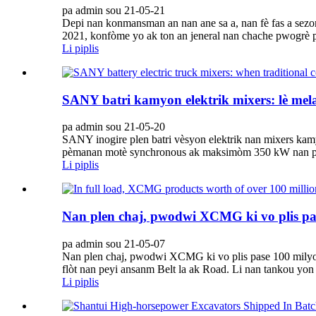
pa admin sou 21-05-21
Depi nan konmansman an nan ane sa a, nan fè fas a sezo
2021, konfòme yo ak ton an jeneral nan chache pwogrè pa
Li piplis
SANY batri kamyon elektrik mixers: lè mela
pa admin sou 21-05-20
SANY inogire plen batri vèsyon elektrik nan mixers ka
pèmanan motè synchronous ak maksimòm 350 kW nan pwo
Li piplis
Nan plen chaj, pwodwi XCMG ki vo plis pas
pa admin sou 21-05-07
Nan plen chaj, pwodwi XCMG ki vo plis pase 100 milyon
flòt nan peyi ansanm Belt la ak Road. Li nan tankou yon 
Li piplis