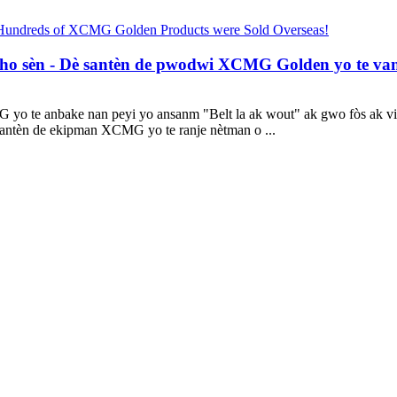
ho sèn - Dè santèn de pwodwi XCMG Golden yo te vann
G yo te anbake nan peyi yo ansanm "Belt la ak wout" ak gwo fòs ak 
santèn de ekipman XCMG yo te ranje nètman o ...