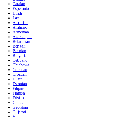
Catalan
Esperanto
Hindi
Lao
Albanian
Amharic
Armenian
Azerbaijani
Belarusian
Bengali
Bosnian
Bulgarian
Cebuano
Chichewa
Corsican
Croatian
Dutch
Estonian
Filipino
Finnish
Frisian
Galician
Georgian
Gujarati
Haitian