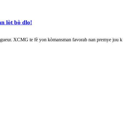
 lòt bò dlo!
vigueur. XCMG te fè yon kòmansman favorab nan premye jou k