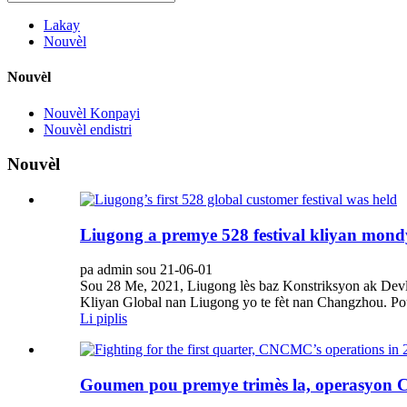
Lakay
Nouvèl
Nouvèl
Nouvèl Konpayi
Nouvèl endistri
Nouvèl
Liugong a premye 528 festival kliyan mondy
pa admin sou 21-06-01
Sou 28 Me, 2021, Liugong lès baz Konstriksyon ak De
Kliyan Global nan Liugong yo te fèt nan Changzhou. Pou
Li piplis
Goumen pou premye trimès la, operasyon 