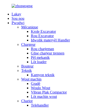
Lakay
Sou nou
Pwodwi
Mécanique
Krole Excavator
Rou Excavator
Idwolik materyèl Handler
Chargeur
Rou charjeman
Glise charjeur trennen
Pèl mekanik
Lòt loader
Bouteur
Teknik
Kamyon teknik
Wout machin
Gradè
Woulo Wout
Vibran Plak Compactor
Lòt machin wout
Chariot
Telehandler