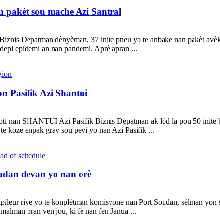
n pakèt sou mache Azi Santral
l Biznis Depatman dènyèman, 37 inite pneu yo te anbake nan pakèt avèk 
 depi epidemi an nan pandemi. Aprè apran ...
n Pasifik Azi Shantui
i nan SHANTUI Azi Pasifik Biznis Depatman ak lòd la pou 50 inite bo
e koze enpak grav sou peyi yo nan Azi Pasifik ...
Soudan devan yo nan orè
leur rive yo te konplètman komisyone nan Port Soudan, sèlman yon sem
malman pran ven jou, ki fè nan fen Janua ...