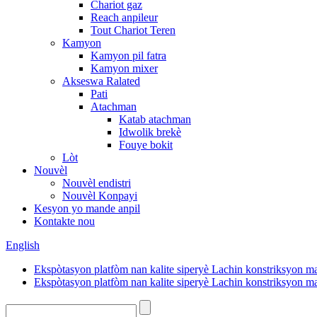
Chariot gaz
Reach anpileur
Tout Chariot Teren
Kamyon
Kamyon pil fatra
Kamyon mixer
Akseswa Ralated
Pati
Atachman
Katab atachman
Idwolik brekè
Fouye bokit
Lòt
Nouvèl
Nouvèl endistri
Nouvèl Konpayi
Kesyon yo mande anpil
Kontakte nou
English
Ekspòtasyon platfòm nan kalite siperyè Lachin konstriksyon m
Ekspòtasyon platfòm nan kalite siperyè Lachin konstriksyon m