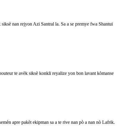
siksè nan rejyon Azi Santral la. Sa a se premye fwa Shantui
uteur te avèk siksè konkli reyalize yon bon lavant kòmanse
èn apre pakèt ekipman sa a te rive nan pò a nan nò Lafrik.