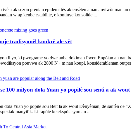
n ivè a ak sezon prentan epidemi tès ak ensèten a nan anviwònman an 
ndan w ap kenbe estabilite, e kontinye konsolide ...
nje tradisyonèl konkrè ale vèt
myon li yo, ki pwograme yo dwe anba dokiman Pwen Enpòtan an nan ba
diksyon pouvwa ak 2800 N · m nan koupl, konsiderableman outperfo
e 100 milyon dola Yuan yo popilè sou senti a ak wout 
 dola Yuan yo popilè sou Belt la ak wout Dènyèman, dè santèn de "X
spektak manyifik. Li rapòte ke ekspòtasyon an ...