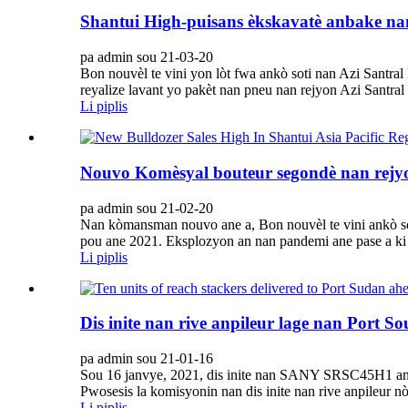
Shantui High-puisans èkskavatè anbake na
pa admin sou 21-03-20
Bon nouvèl te vini yon lòt fwa ankò soti nan Azi Santra
reyalize lavant yo pakèt nan pneu nan rejyon Azi Santral
Li piplis
Nouvo Komèsyal bouteur segondè nan rejyo
pa admin sou 21-02-20
Nan kòmansman nouvo ane a, Bon nouvèl te vini ankò sot
pou ane 2021. Eksplozyon an nan pandemi ane pase a ki t
Li piplis
Dis inite nan rive anpileur lage nan Port 
pa admin sou 21-01-16
Sou 16 janvye, 2021, dis inite nan SANY SRSC45H1 anpi
Pwosesis la komisyonin nan dis inite nan rive anpileur nò
Li piplis